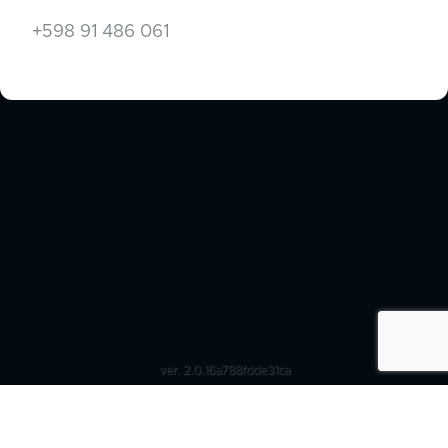
+598 91 486 061
ver. 2.0.16a788fdde31ca
Ver
Política de privacidad
Condiciones del servicio