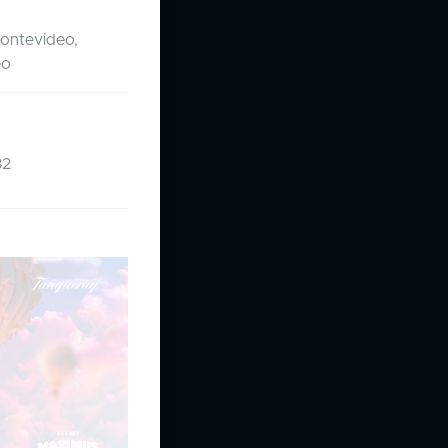
Montevideo,
eo
32