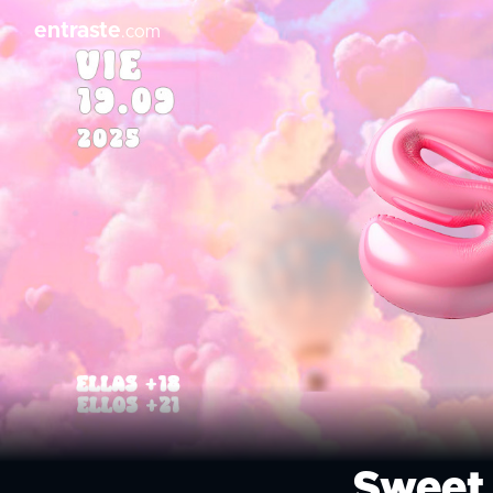
entraste
.com
Sweet 