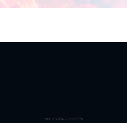
ver. 2.0.16a773c6bc177a