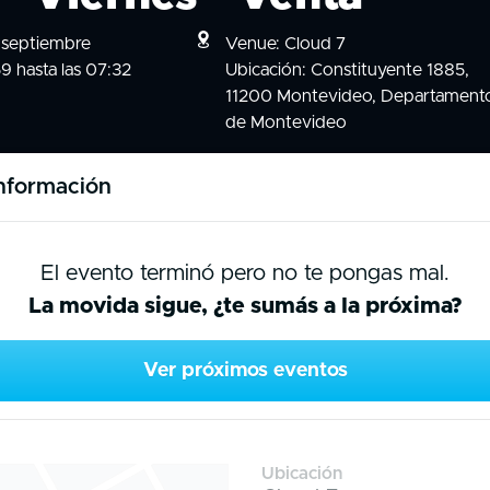
 septiembre
Venue: Cloud 7
9 hasta las 07:32
Ubicación: Constituyente 1885,
11200 Montevideo, Departament
de Montevideo
nformación
El evento terminó pero no te pongas mal.
La movida sigue, ¿te sumás a la próxima?
Ver próximos eventos
Ubicación