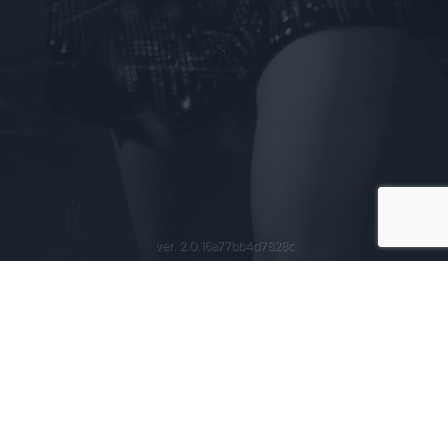
ver. 2.0.16a77bb4d7828c
Política de privacidad
Condiciones del servicio