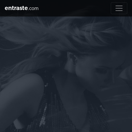
entraste
.com